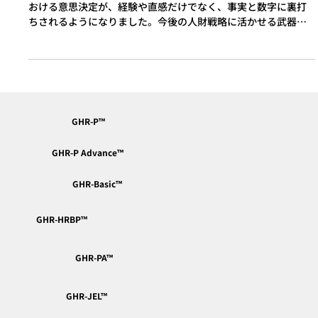
講座 受講者の声
🔍 データで“人”が見えるようになる実感がありました。 人事に
おける意思決定が、経験や直感だけでなく、事実と数字に裏打
ちされるようになりました。今後の人財戦略に活かせる武器を
手に入れた気がします。 — 製造業・人事マネージャー...
GHR-P™︎
GHR-P Advance™︎
GHR-Basic™︎
GHR-HRBP™︎
GHR-PA™︎