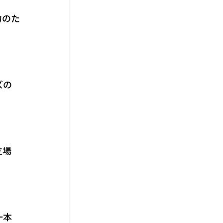
力のた
ズの
立場
一本