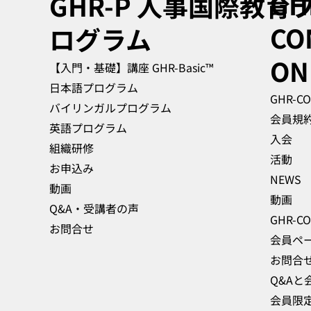
GH
GHR-P
人事国際教育
CO
ログラム
ON
📘 Module 1：人事の機能と
【入門・基礎】講座 GHR-Basic™
役割の重要性
日本語プログラム
GHR-C
バイリンガルプログラム
会員規
英語プログラム
入会
組織研修
活動
お申込み
NEWS
動画
動画
Q&A・受講者の声
お問合せ
会員ペ
お問合
Q&Aと