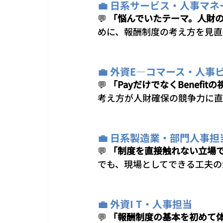
💼 日系サービス・人事マネ
💬 
「悩んでいたテーマ。人財
めに、報酬制度の考え方を見直
💼 外資E―コマース・人
💬 
「PayだけでなくBenef
考え方が人財確保の競争力に直
💼 日系製造業・部門人事担
💬 
「制度を直接触れない立場
でも、現場としてできる工夫の
💼 外資I T・人事担当
💬 
「報酬制度の基本を初めて