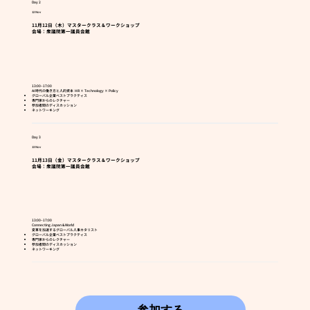
​​Day 2
12 Nov
11月12日（木）マスタークラス＆ワークショップ
会場：衆議院第一議員会館
13:00–17:00
AI時代の働き方と人的資本 HR × Technology × Policy
グローバル企業ベストプラクティス
専門家からのレクチャー
参加者間のディスカッション
ネットワーキング
Day 3
13 Nov
11月13日（金）マスタークラス＆ワークショップ
会場：衆議院第一議員会館
13:00–17:00
Connecting Japan & World
変革を加速するグローバル人事カタリスト
グローバル企業ベストプラクティス
専門家からのレクチャー
参加者間のディスカッション
ネットワーキング
参加する