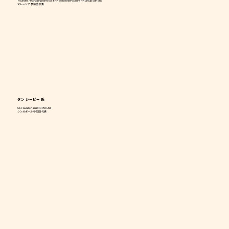
Founder / Managing Director & HR Solutionist•Scrum HR Group Sdn Bhd
マレーシア 参加団 代表
タン シーピー
氏
Co-Founder, JustHR Pte Ltd
シンガポール 参加団 代表