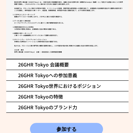
第4回 世界人事会議（26GHR Tokyo）は、人事が従来の支援機能を超え、組織と社会の変革を導く 戦略的なCatalyst（触媒）として進化する過程にあることを世界
規模で認識し、これからのグローバル人事のあり方を共に協議する場を提供します。
本会議では、グローバル人事が人的資本の育成、イノベーションの促進、持続可能な経済成長への貢献を通じて、企業価値と社会価値を創出する重要な役割を担う
ことを認識し、世界各国の人事リーダー、経営者、政策関係者、研究者が対話と協働を通じて、以下の原則を推進します。
人を中心としたリーダーシップ
組織はテクノロジーを活用しながら、人を中心に据えた経営を推進する。
データに基づく意思決定
ピープルアナリティクスとエビデンスに基づく人事が戦略的経営を支える。
持続的成長を支える人的資本
人的資本の管理と育成は、企業価値と社会の繁栄の基盤である。
戦略的人事リーダーシップ
人事リーダーは組織戦略とガバナンスにおいて重要な役割を担う。
ダイバーシティ・エクイティ＆インクルージョン
多様性と包摂性はイノベーションと持続可能な社会の基盤である。
私たちは、グローバル人事の専門家と機関の連携を強化し、人の可能性が最大限に発揮される組織と社会の実現を目指します。
2026年 東京
世界人事会議（26GHR Tokyo） 主催：一般社団法人 人事資格認定機構
26GHR Tokyo 会議概要
26GHR Tokyoへの参加意義
26GHR Tokyo世界におけるポジション
26GHR Tokyoの特徴
過去の世界人事会議で開催され
26GHR Tokyoのブランド力
た記念晩餐会の様子
参加する