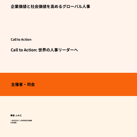
企業価値と社会価値を高めるグローバル人事
Call to Action
Call to Action: 世界の人事リーダーへ
主催者・司会
華園 ふみ江
一般社団法人人事資格認定機構
代表理事