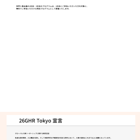
世界人事会議の2日目・3日目のプログラムは、1日目にご参加いただいた方を対象に、
無料でご参加いただける特別プログラムとして開催いたします。
26GHR Tokyo 宣言
グローバル人事リーダーシップに関する東京宣言
急速な技術革新、人口構造の変化、そして地政学的な不確実性が高まる現代において、人事の役割はこれまで以上に重要になっています。