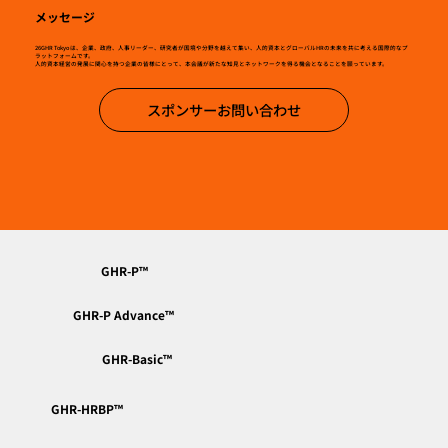
メッセージ
26GHR Tokyo は、企業、政府、人事リーダー、研究者が国境や分野を越えて集い、人的資本とグローバルHRの未来を共に考える国際的なプ
ラットフォームです。
人的資本経営の発展に関心を持つ企業の皆様にとって、本会議が新たな知見とネットワークを得る機会となることを願っています。
スポンサーお問い合わせ
GHR-P™︎
GHR-P Advance™︎
GHR-Basic™︎
GHR-HRBP™︎