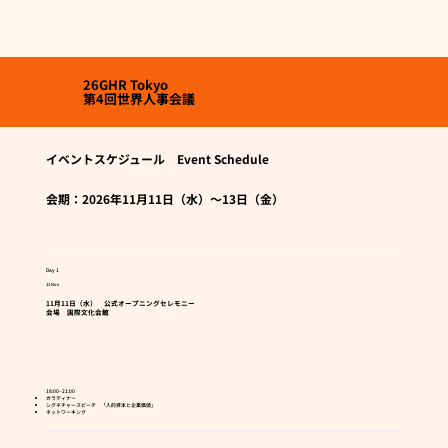
26GHR Tokyo
第4回世界人事会議
イベントスケジュール Event Schedule
会期：2026年11月11日（水）〜13日（金）
Day 1
11 Nov
11月11日（水） 公式オープニングセレモニー
会場 国際文化会館
18:00–21:00
ガラディナー
シグネチャースピーチ 「人的資本と企業価値」
ネットワーキング