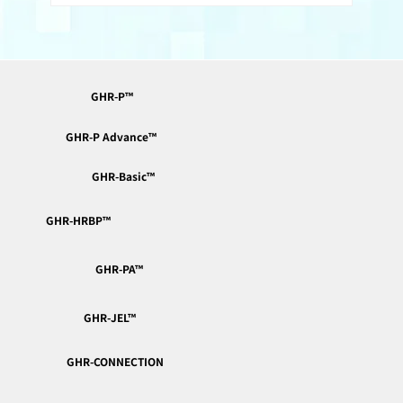
GHR-P™︎
​-団体チケット-
GHR-P Advance™︎
GHR-Basic™︎
GHR-HRBP™︎
現在開催中のイベントはありません
GHR-PA™︎
GHR-JEL™︎
GHR-CONNECTION