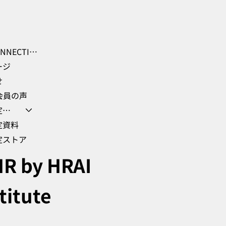
GHR-CONNECTION Learning Hub
ージ
せ
会員の声
会員限定クーポン
定資料
定ストア
R by HRAI
titute