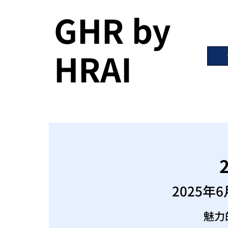
GHR by
HRAI
2025
魅力