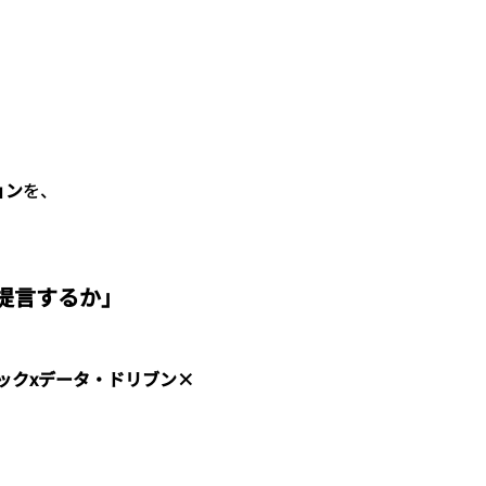
ョン
を、
提言するか」
ックxデータ・ドリブン× 