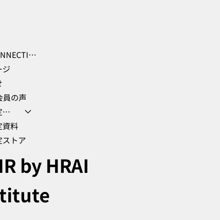
GHR-CONNECTION Learning Hub
ージ
せ
会員の声
会員限定クーポン
定資料
定ストア
R by HRAI
titute