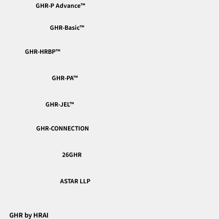
GHR-P Advance™︎
GHR-Basic™︎
GHR-HRBP™︎
GHR-PA™︎
GHR-JEL™︎
GHR-CONNECTION
26GHR
ASTAR LLP
GHR by HRAI