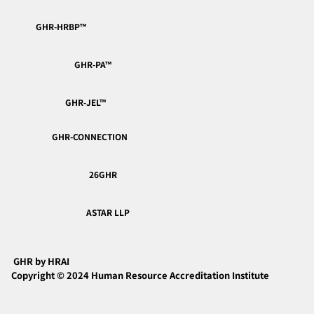
GHR-HRBP™︎
GHR-PA™︎
GHR- ピープリアナリティクス入門基礎講座 受
GHR-JEL™︎
講者の声
GHR-CONNECTION
26GHR
ASTAR LLP
GHR by HRAI
Copyright © 2024 Human Resource Accreditation Institute