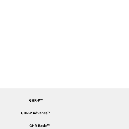
GHR-P™︎
GHR-P Advance™︎
GHR-Basic™︎